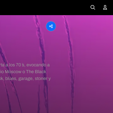
a a los 70 ́s, evocando a
dio Moscow o The Black
k, blues, garage, stoner y