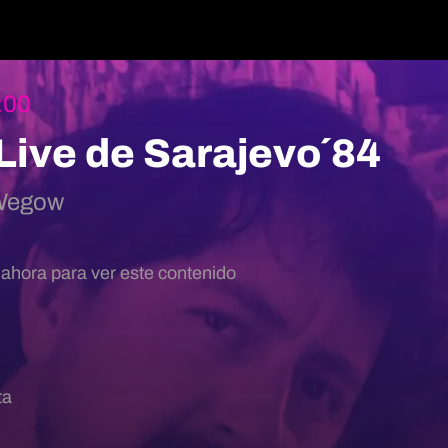
:00
ive de Sarajevo´84
Wegow
 ahora para ver este contenido
ta