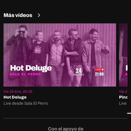
Más vídeos
Vie 24 Ene, 20:00
Vie 24 
Hot Deluge
Pino
Live desde Sala El Perro
Live d
Con el apoyo de