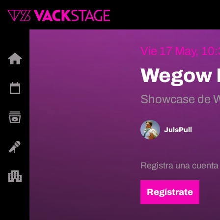
Vie 17 May, 10
Wegow L
Showcase de W
JulsPull
Registra una cuenta
Regístrate