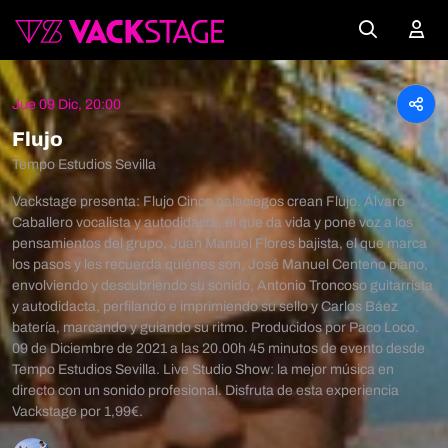
Jue 09 Dic, 20:00
Flujo
Tempo Estudios Sevilla
Vackstage presenta: Flujo Cinco palaciegos crean Flujo. Álvaro
Caballero vocalista y autodidacta, el que da vida y pone voz a los
pensamientos del grupo, Juan Manuel Flores bajista, el que marca
los pasos y les recuerda quiénes son, José Manuel Centeno piano,
envolviendo y descubriendo su sonido, Antonio Troncoso guitarrista
y autodidacta, perfilando e imprimiendo su sello y Carlos Báez
batería, marcando y guiando su ritmo. Producidos por Paco Loco.
09 de Diciembre de 2021 a las 20.00h 45 minutos de evento desde
Tempo Estudios Sevilla. Live Studio Show: la mejor música en
directo con un sonido profesional. Disfruta de esta experiencia
Vackstage por 1,99€.