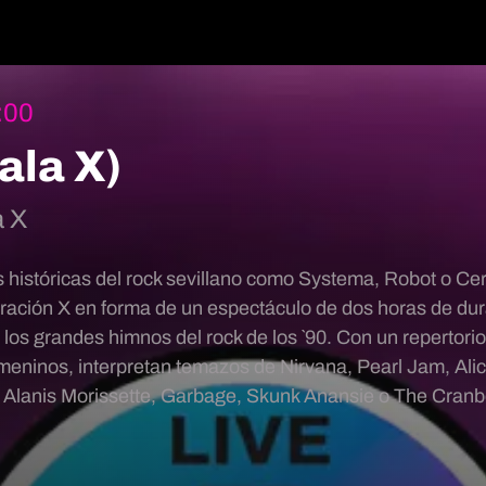
:00
Sala X)
a X
históricas del rock sevillano como Systema, Robot o Cer
neración X en forma de un espectáculo de dos horas de d
e los grandes himnos del rock de los `90. Con un repertori
eninos, interpretan temazos de Nirvana, Pearl Jam, Ali
e Alanis Morissette, Garbage, Skunk Anansie o The Cranb