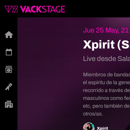
Jue 25 May, 21
Xpirit (
Live desde Sal
Miembros de bandas 
el espíritu de la ge
recorrido a través d
masculinos como fem
etc, pero también d
otros/as.
Xpirit