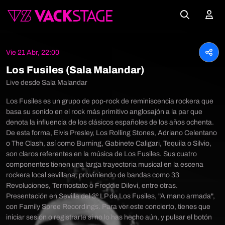
Vie 21 Abr, 22:00
Los Fusiles (Sala Malandar)
Live desde Sala Malandar
Los Fusiles es un grupo de pop-rock de reminiscencia rockera que
basa su sonido en el rock más primitivo anglosajón a la par que
denota la influencia de los clásicos españoles de los años ochenta.
De esta forma, Elvis Presley, Los Rolling Stones, Adriano Celentano
o The Clash, así como Burning, Gabinete Caligari, Tequila o Silvio,
son claros referentes en la música de Los Fusiles. Sus cuatro
componentes tienen una larga trayectoria musical en la escena
rockera local sevillana, proviniendo de bandas como 33
Revoluciones, Termostato o Freddie Dilevi, entre otras.
Presentación en Sevilla del 3º LP de Los Fusiles, "A mano armada",
con Family Spree Recordings. Para ver este concierto, tienes que
iniciar sesión o registrarte si no lo has hecho aún, y pulsar el botón