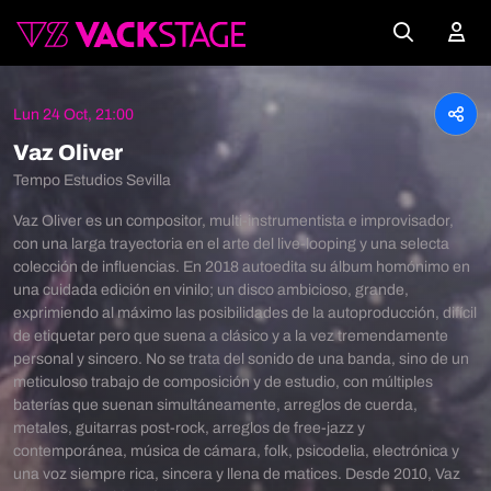
Lun 24 Oct, 21:00
Vaz Oliver
Tempo Estudios Sevilla
Vaz Oliver es un compositor, multi-instrumentista e improvisador,
con una larga trayectoria en el arte del live-looping y una selecta
colección de influencias. En 2018 autoedita su álbum homónimo en
una cuidada edición en vinilo; un disco ambicioso, grande,
exprimiendo al máximo las posibilidades de la autoproducción, difícil
de etiquetar pero que suena a clásico y a la vez tremendamente
personal y sincero. No se trata del sonido de una banda, sino de un
meticuloso trabajo de composición y de estudio, con múltiples
baterías que suenan simultáneamente, arreglos de cuerda,
metales, guitarras post-rock, arreglos de free-jazz y
contemporánea, música de cámara, folk, psicodelia, electrónica y
una voz siempre rica, sincera y llena de matices. Desde 2010, Vaz