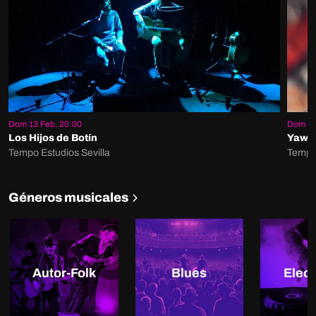
Dom 13 Feb, 20:00
Dom 06
Los Hijos de Botín
Yawe
Tempo Estudios Sevilla
Tempo 
Géneros musicales
Autor-Folk
Blues
Elect