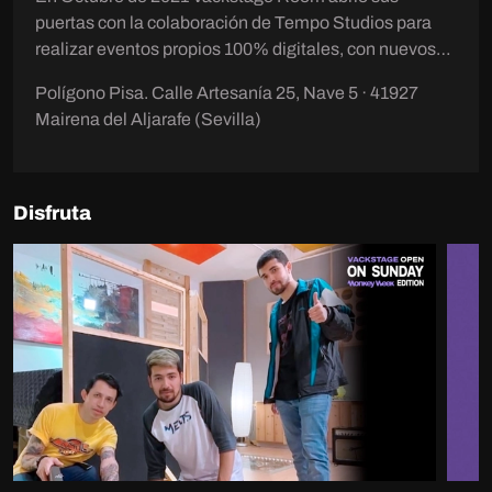
puertas con la colaboración de Tempo Studios para
realizar eventos propios 100% digitales, con nuevos
formatos originales que sirvan de promoción y
Polígono Pisa. Calle Artesanía 25, Nave 5 · 41927
monetización para los artistas. Disponemos de la sala
Mairena del Aljarafe (Sevilla)
principal de Tempo Studios
(www.tempoestudios.com) equipada con el equipo
audiovisual completo y una alta calidad de
sonorización para emitir cualquier evento digital , y
Disfruta
además contamos con una zona Vackstage para
acústicos, entrevistas, masterclass...