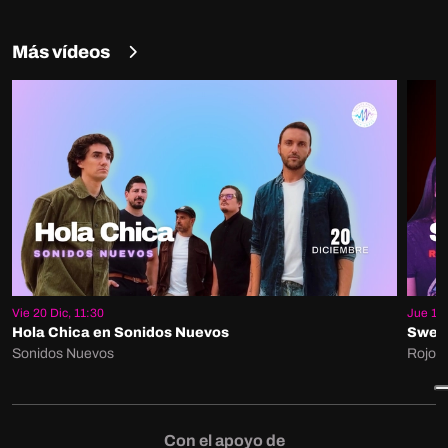
Más vídeos
Vie 20 Dic, 11:30
Jue 19 
Hola Chica en Sonidos Nuevos
Sweet
Sonidos Nuevos
Rojo S
Con el apoyo de