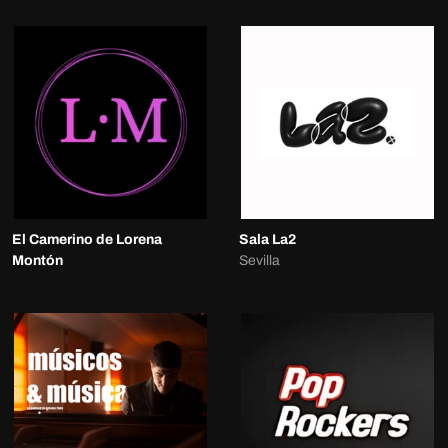
El Camerino de Lorena
Sala La2
Montón
Sevilla