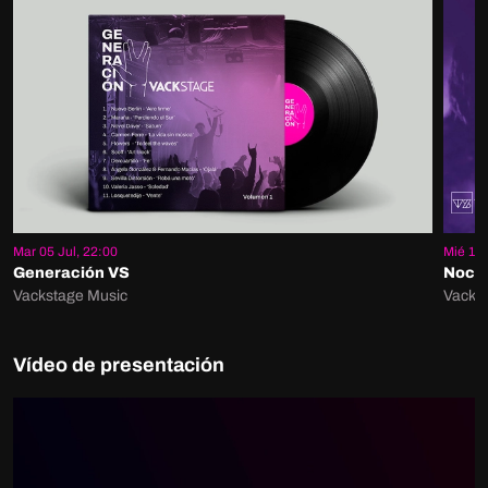
Mar 05 Jul, 22:00
Mié 16 
Generación VS
Noche
Vackstage Music
Vacks
Vídeo de presentación