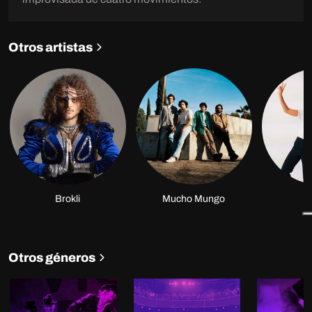
Otros artistas
Brokli
Mucho Mungo
É
Otros géneros