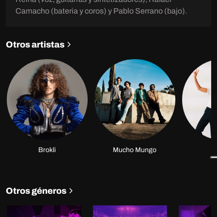
Camacho (bateria y coros) y Pablo Serrano (bajo).
Otros artistas
Brokli
Mucho Mungo
É
Otros géneros