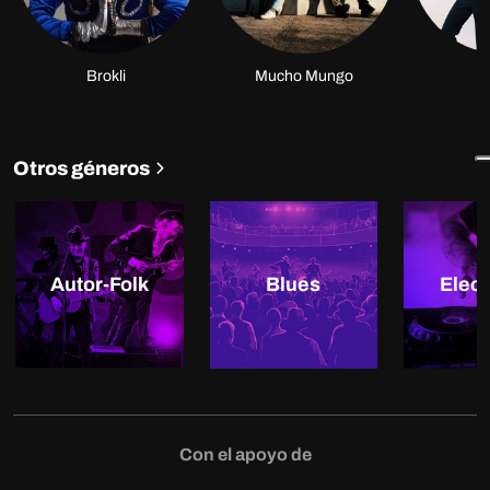
Brokli
Mucho Mungo
É
Otros géneros
Autor-Folk
Blues
Elect
Con el apoyo de